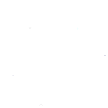
*
*
*
*