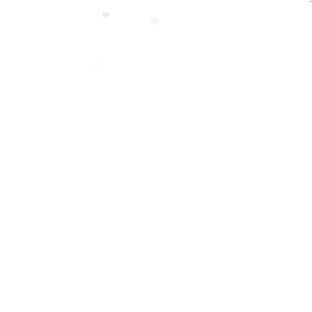
*
*
*