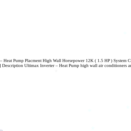
*
r – Heat Pump Placment High Wall Horsepower 12K ( 1.5 HP ) System C
Description Ultimax Inverter – Heat Pump high wall air conditioners are the
*
*
*