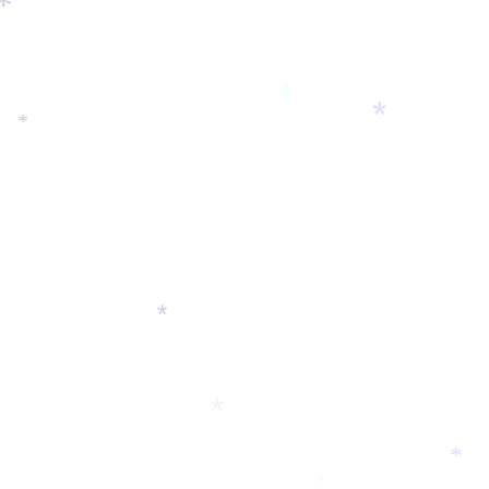
*
*
*
*
*
*
*
*